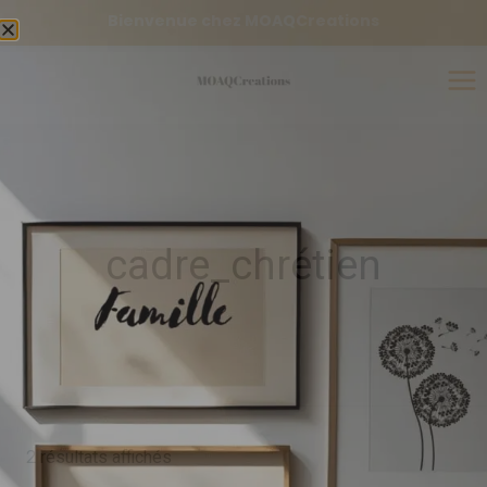
Bienvenue chez MOAQCreations
cadre_chrétien
2 résultats affichés