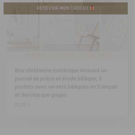
RECEVOIR MON CADEAU
Box chrétienne numérique incluant un
journal de prière et étude biblique, 3
posters avec versets bibliques en français
et des marque-pages
22,00
€