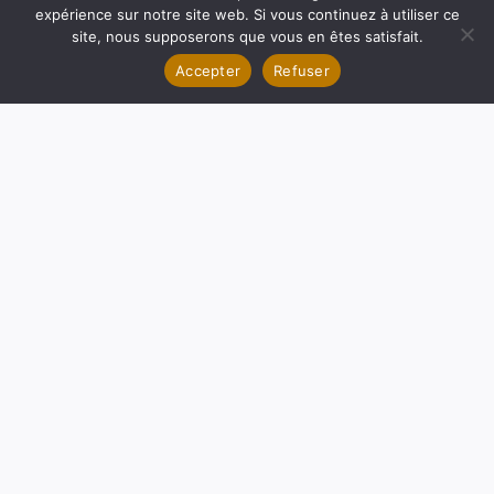
expérience sur notre site web. Si vous continuez à utiliser ce
© 2026 MOAQCreations
site, nous supposerons que vous en êtes satisfait.
Accepter
Refuser