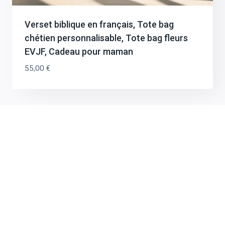
inscrivant à la newsletter.
Verset biblique en français, Tote bag
Recevez instantanément un code promo de -20% et nos
chétien personnalisable, Tote bag fleurs
bons plans réguliers en vous abonnant à la newsletter.
EVJF, Cadeau pour maman
55,00
€
RECEVOIR MON CADEAU