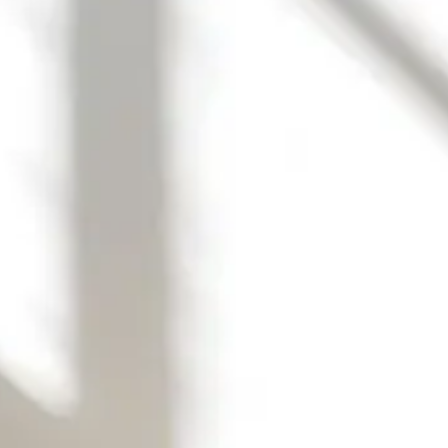
Héritage en Christ I Enfants de Dieu I
Décoration murale chrétienne à imprimer I
Chambre bébé ou maman
4,50
€