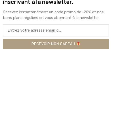
inscrivant à la newsletter.
Mug chrétien avec verset biblique en
Recevez instantanément un code promo de -20% et nos
français, Tasse à café Proverbes 31 en
bons plans réguliers en vous abonnant à la newsletter.
céramique, Cadeau femme chrétienne
11,00
€
RECEVOIR MON CADEAU