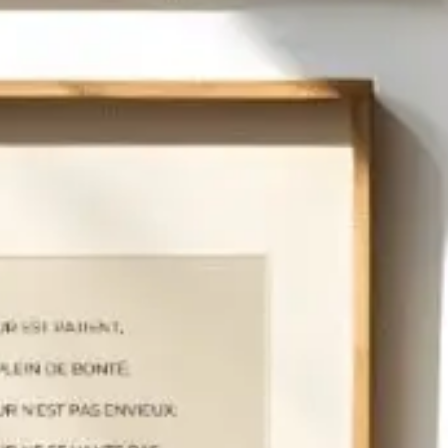
Affiche Psaume 23 I Ton refuge en toute
saison I Verset biblique illustré I
Téléchargement instantané
5,00
€