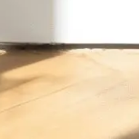
Mug chrétien avec verset biblique en
français, Tasse à café Fruit de l’Esprit en
céramique, Cadeau femme chrétienne
11,00
€