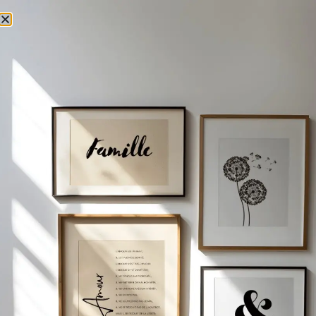
Livraison mondiale
audit_etsy_français
Voici le seul résultat