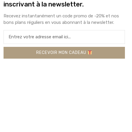
inscrivant à la newsletter.
Coaching Etsy en français, Audit Etsy, Aide
Recevez instantanément un code promo de -20% et nos
Etsy France, SEO Etsy, Avis Etsy, Femme
bons plans réguliers en vous abonnant à la newsletter.
chrétienne entrepreneur
60,00
€
RECEVOIR MON CADEAU