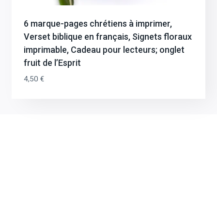
Recevez 20% de reduction en vous
inscrivant à la newsletter.
6 marque-pages chrétiens à imprimer,
Recevez instantanément un code promo de -20% et nos
Verset biblique en français, Signets floraux
bons plans réguliers en vous abonnant à la newsletter.
imprimable, Cadeau pour lecteurs; onglet
fruit de l’Esprit
4,50
€
RECEVOIR MON CADEAU