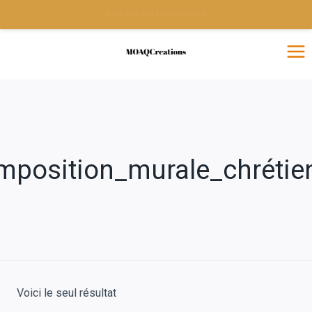
Livraison mondiale
mposition_murale_chrétie
Voici le seul résultat