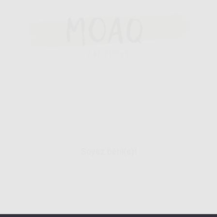
Soyez béni(e)!