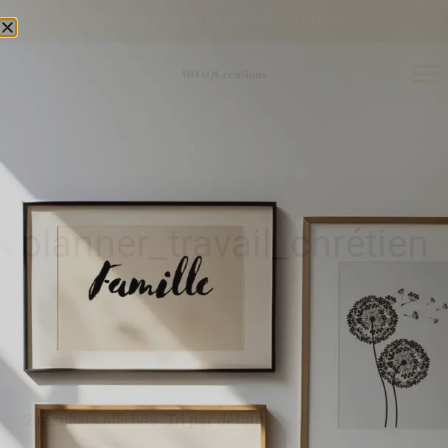
Bienvenue chez MOAQCreations
planner_travail_chrétien
2 résultats affichés